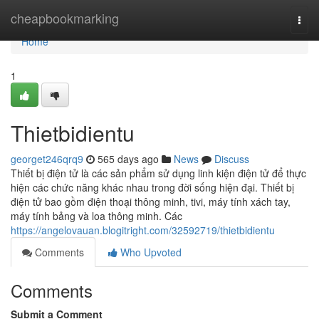
Home
cheapbookmarking
Togg
navi
Home
1
Thietbidientu
georget246qrq9
565 days ago
News
Discuss
Thiết bị điện tử là các sản phẩm sử dụng linh kiện điện tử để thực
hiện các chức năng khác nhau trong đời sống hiện đại. Thiết bị
điện tử bao gồm điện thoại thông minh, tivi, máy tính xách tay,
máy tính bảng và loa thông minh. Các
https://angelovauan.blogitright.com/32592719/thietbidientu
Comments
Who Upvoted
Comments
Submit a Comment