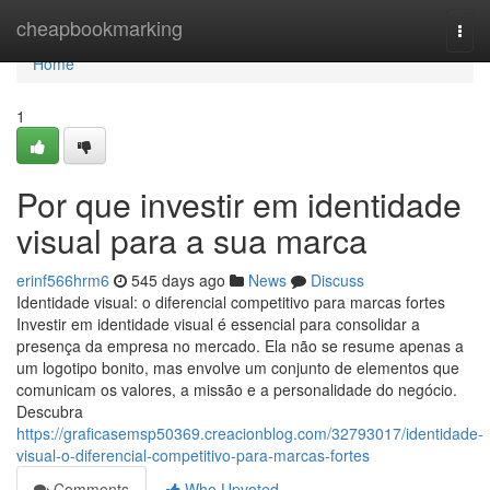
Home
cheapbookmarking
Togg
navi
Home
1
Por que investir em identidade
visual para a sua marca
erinf566hrm6
545 days ago
News
Discuss
Identidade visual: o diferencial competitivo para marcas fortes
Investir em identidade visual é essencial para consolidar a
presença da empresa no mercado. Ela não se resume apenas a
um logotipo bonito, mas envolve um conjunto de elementos que
comunicam os valores, a missão e a personalidade do negócio.
Descubra
https://graficasemsp50369.creacionblog.com/32793017/identidade-
visual-o-diferencial-competitivo-para-marcas-fortes
Comments
Who Upvoted