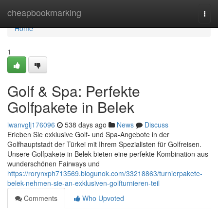
Home
cheapbookmarking
Togg
navi
Home
1
Golf & Spa: Perfekte
Golfpakete in Belek
iwanvglj176096
538 days ago
News
Discuss
Erleben Sie exklusive Golf- und Spa-Angebote in der
Golfhauptstadt der Türkei mit Ihrem Spezialisten für Golfreisen.
Unsere Golfpakete in Belek bieten eine perfekte Kombination aus
wunderschönen Fairways und
https://rorynxph713569.blogunok.com/33218863/turnierpakete-
belek-nehmen-sie-an-exklusiven-golfturnieren-teil
Comments
Who Upvoted