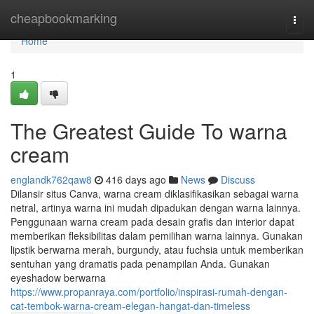
Home
cheapbookmarking
Togg
navi
Home
1
The Greatest Guide To warna
cream
englandk762qaw8
416 days ago
News
Discuss
Dilansir situs Canva, warna cream diklasifikasikan sebagai warna
netral, artinya warna ini mudah dipadukan dengan warna lainnya.
Penggunaan warna cream pada desain grafis dan interior dapat
memberikan fleksibilitas dalam pemilihan warna lainnya. Gunakan
lipstik berwarna merah, burgundy, atau fuchsia untuk memberikan
sentuhan yang dramatis pada penampilan Anda. Gunakan
eyeshadow berwarna
https://www.propanraya.com/portfolio/inspirasi-rumah-dengan-
cat-tembok-warna-cream-elegan-hangat-dan-timeless