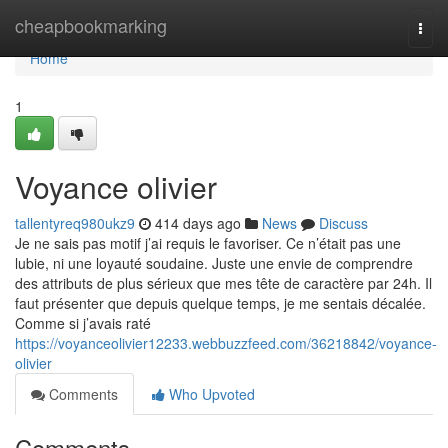
Home
cheapbookmarking
Togg
navi
Home
1
Voyance olivier
tallentyreq980ukz9
414 days ago
News
Discuss
Je ne sais pas motif j’ai requis le favoriser. Ce n’était pas une
lubie, ni une loyauté soudaine. Juste une envie de comprendre
des attributs de plus sérieux que mes tête de caractère par 24h. Il
faut présenter que depuis quelque temps, je me sentais décalée.
Comme si j’avais raté
https://voyanceolivier12233.webbuzzfeed.com/36218842/voyance-
olivier
Comments
Who Upvoted
Comments