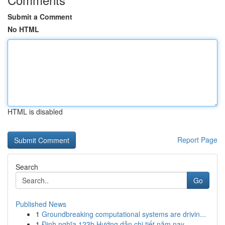
Submit a Comment
No HTML
HTML is disabled
Report Page
Search
Go
Published News
1
Groundbreaking computational systems are drivin...
1
Định nghĩa 123b Hướng dẫn chi tiết năm nay