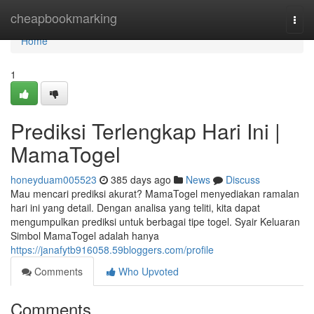
Home
cheapbookmarking
Togg
navi
Home
1
Prediksi Terlengkap Hari Ini |
MamaTogel
honeyduam005523
385 days ago
News
Discuss
Mau mencari prediksi akurat? MamaTogel menyediakan ramalan
hari ini yang detail. Dengan analisa yang teliti, kita dapat
mengumpulkan prediksi untuk berbagai tipe togel. Syair Keluaran
Simbol MamaTogel adalah hanya
https://janafytb916058.59bloggers.com/profile
Comments
Who Upvoted
Comments