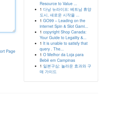
Resource to Value ...
1
다낭 뉴라이프: 베트남 휴양
도시, 새로운 시작을 ...
1
GO99 – Leading on the
internet Spin & Slot Gami...
1
copyright Shop Canada:
Your Guide to Legality &...
1
It is unable to satisfy that
query . The...
ort Page
1
O Melhor da Loja para
Bebê em Campinas
1
일본구심: 놀라운 효과와 구
매 가이드