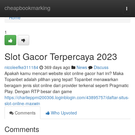
Home
cheapbookmarking
Togg
navi
Home
1
Slot Gacor Terpercaya 2023
nicoleefke311184
369 days ago
News
Discuss
Apakah kamu mencari website slot online gacor hari ini? Maka
Topanbet adalah pilihan yang tepat! Topanbet menawarkan
beragam jenis slot online dari provider terkenal seperti Pragmatic
Play. Dengan RTP besar dan game
https://charlieppmi200306.loginblogin.com/43895757/daftar-situs-
slot-online-maxwin
Comments
Who Upvoted
Comments