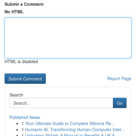
Submit a Comment
No HTML
HTML is disabled
Report Page
Search
Go
Published News
1
Your Ultimate Guide to Complete Silicone Re...
1
Humanio AI: Transforming Human-Computer Inter...
1
Unlocking Shilajit: A Manual to Benefits & UK A...