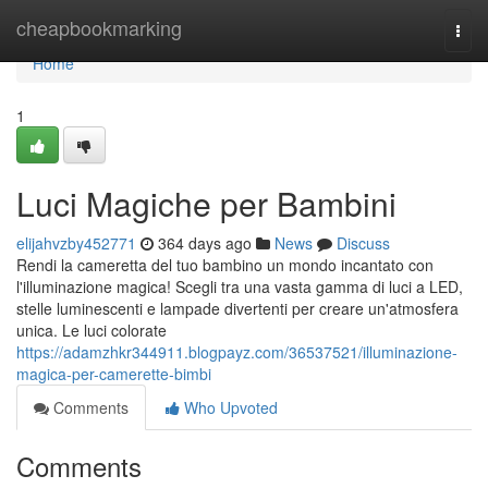
Home
cheapbookmarking
Togg
navi
Home
1
Luci Magiche per Bambini
elijahvzby452771
364 days ago
News
Discuss
Rendi la cameretta del tuo bambino un mondo incantato con
l'illuminazione magica! Scegli tra una vasta gamma di luci a LED,
stelle luminescenti e lampade divertenti per creare un'atmosfera
unica. Le luci colorate
https://adamzhkr344911.blogpayz.com/36537521/illuminazione-
magica-per-camerette-bimbi
Comments
Who Upvoted
Comments