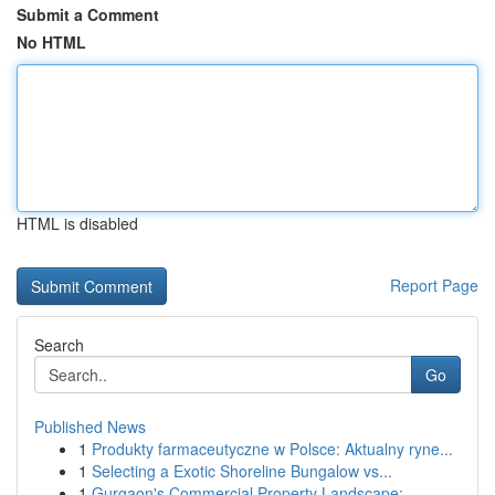
Submit a Comment
No HTML
HTML is disabled
Report Page
Search
Go
Published News
1
Produkty farmaceutyczne w Polsce: Aktualny ryne...
1
Selecting a Exotic Shoreline Bungalow vs...
1
Gurgaon's Commercial Property Landscape: