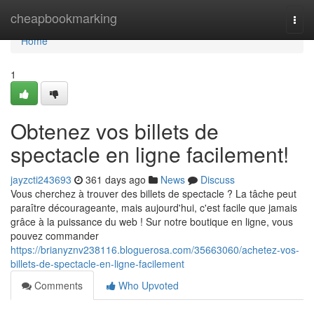
Home
cheapbookmarking
Togg
navi
Home
1
Obtenez vos billets de
spectacle en ligne facilement!
jayzcti243693
361 days ago
News
Discuss
Vous cherchez à trouver des billets de spectacle ? La tâche peut
paraître décourageante, mais aujourd'hui, c'est facile que jamais
grâce à la puissance du web ! Sur notre boutique en ligne, vous
pouvez commander
https://brianyznv238116.bloguerosa.com/35663060/achetez-vos-
billets-de-spectacle-en-ligne-facilement
Comments
Who Upvoted