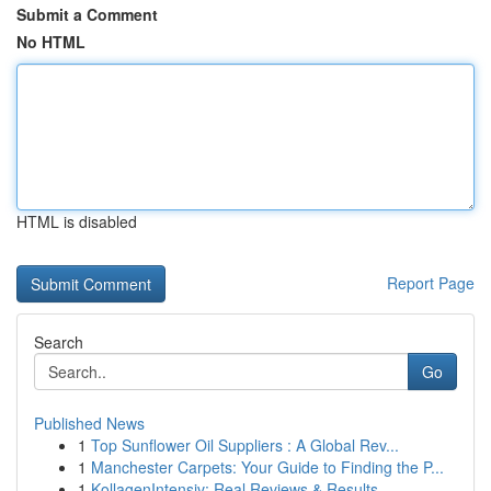
Submit a Comment
No HTML
HTML is disabled
Report Page
Search
Go
Published News
1
Top Sunflower Oil Suppliers : A Global Rev...
1
Manchester Carpets: Your Guide to Finding the P...
1
KollagenIntensiv: Real Reviews & Results