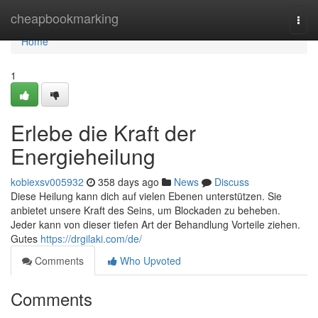
Home
cheapbookmarking
Togg
navi
Home
1
Erlebe die Kraft der
Energieheilung
kobiexsv005932
358 days ago
News
Discuss
Diese Heilung kann dich auf vielen Ebenen unterstützen. Sie
anbietet unsere Kraft des Seins, um Blockaden zu beheben.
Jeder kann von dieser tiefen Art der Behandlung Vorteile ziehen.
Gutes
https://drgilaki.com/de/
Comments
Who Upvoted
Comments