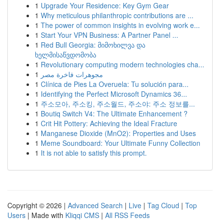
1
Upgrade Your Residence: Key Gym Gear
1
Why meticulous philanthropic contributions are ...
1
The power of common insights in evolving work e...
1
Start Your VPN Business: A Partner Panel ...
1
Red Bull Georgia: მიმოხილვა და
ხელმისაწვდომობა
1
Revolutionary computing modern technologies cha...
1
مجوهرات فاخرة مصر
1
Clínica de Pies La Overuela: Tu solución para...
1
Identifying the Perfect Microsoft Dynamics 36...
1
주소모아, 주소킹, 주소월드, 주소야: 주소 정보를...
1
Boutiq Switch V4: The Ultimate Enhancement ?
1
Crit Hit Pottery: Achieving the Ideal Fracture
1
Manganese Dioxide (MnO2): Properties and Uses
1
Meme Soundboard: Your Ultimate Funny Collection
1
It is not able to satisfy this prompt.
Copyright © 2026 |
Advanced Search
|
Live
|
Tag Cloud
|
Top
Users
| Made with
Kliqqi CMS
|
All RSS Feeds