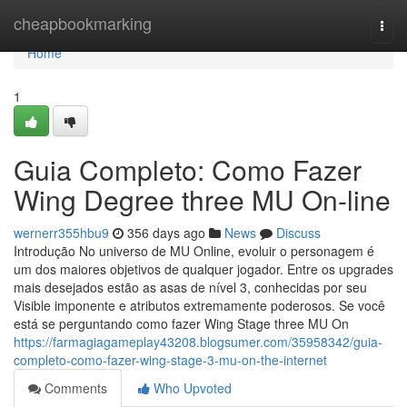
Home
cheapbookmarking
Togg
navi
Home
1
Guia Completo: Como Fazer
Wing Degree three MU On-line
wernerr355hbu9
356 days ago
News
Discuss
Introdução No universo de MU Online, evoluir o personagem é
um dos maiores objetivos de qualquer jogador. Entre os upgrades
mais desejados estão as asas de nível 3, conhecidas por seu
Visible imponente e atributos extremamente poderosos. Se você
está se perguntando como fazer Wing Stage three MU On
https://farmagiagameplay43208.blogsumer.com/35958342/guia-
completo-como-fazer-wing-stage-3-mu-on-the-internet
Comments
Who Upvoted