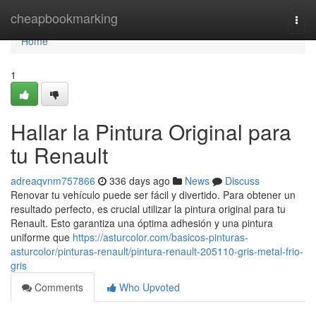
Home
cheapbookmarking
Togg
navi
Home
1
Hallar la Pintura Original para
tu Renault
adreaqvnm757866
336 days ago
News
Discuss
Renovar tu vehículo puede ser fácil y divertido. Para obtener un
resultado perfecto, es crucial utilizar la pintura original para tu
Renault. Esto garantiza una óptima adhesión y una pintura
uniforme que
https://asturcolor.com/basicos-pinturas-
asturcolor/pinturas-renault/pintura-renault-205110-gris-metal-frio-
gris
Comments
Who Upvoted