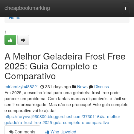
Home
cheapbookmarking
Togg
navi
Home
1
A Melhor Geladeira Frost Free
2025: Guia Completo e
Comparativo
miriamlzyb488221
331 days ago
News
Discuss
Em 2025, a escolha ideal para uma geladeira frost free pode
parecer um problema. Com tantas marcas disponíveis, é fácil se
sentir sobrecarregado. Mas não se preocupe! Este guia completo
e comparativo vai te ajudar
https://rorynvcj960800.bloggerchest.com/37301164/a-melhor-
geladeira-frost-free-2025-guia-completo-e-comparativo
Comments
Who Upvoted