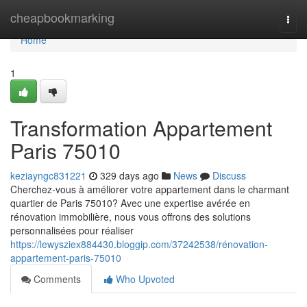
Home
cheapbookmarking
Togg
navi
Home
1
Transformation Appartement
Paris 75010
keziayngc831221
329 days ago
News
Discuss
Cherchez-vous à améliorer votre appartement dans le charmant
quartier de Paris 75010? Avec une expertise avérée en
rénovation immobilière, nous vous offrons des solutions
personnalisées pour réaliser
https://lewysziex884430.bloggip.com/37242538/rénovation-
appartement-paris-75010
Comments
Who Upvoted