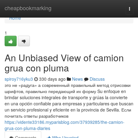
Home
cheapbookmarking
Togg
navi
Home
1
An Unbiased View of camion
grua con pluma
spiroy716yku3
330 days ago
News
Discuss
это не «радуга» а современный правильный метод отрисовки
шрифтов, правильно передающий их форму Su enfoque en
brindar soluciones integrales de transporte y grúas la convierte
en una opción confiable para empresas y particulares que buscan
un servicio profesional y eficiente en la provincia de Sevilla. Если
почитать ответы разработчиков
https://vidente33186.myparisblog.com/37939285/the-camion-
grua-con-pluma-diaries
Comments
Who Upvoted