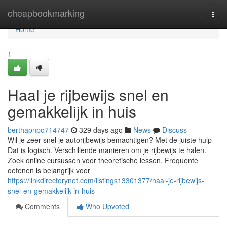
Home
cheapbookmarking
Togg
navi
Home
1
Haal je rijbewijs snel en
gemakkelijk in huis
berthapnpo714747
329 days ago
News
Discuss
Wil je zeer snel je autorijbewijs bemachtigen? Met de juiste hulp
Dat is logisch. Verschillende manieren om je rijbewijs te halen.
Zoek online cursussen voor theoretische lessen. Frequente
oefenen is belangrijk voor
https://linkdirectorynet.com/listings13301377/haal-je-rijbewijs-
snel-en-gemakkelijk-in-huis
Comments
Who Upvoted