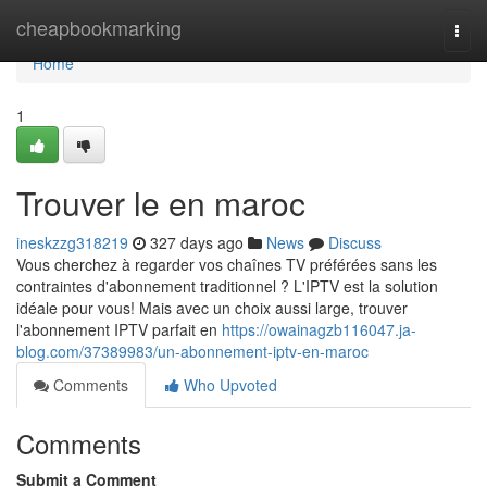
Home
cheapbookmarking
Togg
navi
Home
1
Trouver le en maroc
ineskzzg318219
327 days ago
News
Discuss
Vous cherchez à regarder vos chaînes TV préférées sans les
contraintes d'abonnement traditionnel ? L'IPTV est la solution
idéale pour vous! Mais avec un choix aussi large, trouver
l'abonnement IPTV parfait en
https://owainagzb116047.ja-
blog.com/37389983/un-abonnement-iptv-en-maroc
Comments
Who Upvoted
Comments
Submit a Comment