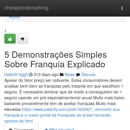
Home
cheapbookmarking
Togg
navi
Home
1
5 Demonstrações Simples
Sobre Franquia Explicado
haller974jjg0
313 days ago
News
Discuss
Apesar do fator preço ser cativante, Estes consumidores devem
analisar bem bem as franquias pelo instante em que escolhem 1
seguro. É necessário lembrar que de modo a conseguirem ter 1
seguro usando um pré especialmentemio anual Muito mais baixo,
bastante provavelmente têm de aceitar franquias Muito mais
elevadas
https://www.palscity.com/post/1605921_encontre-sua-
franquia-e-o-maior-portal-de-franquias-do-brasil-reunindo-
opcoes-de.html
Comments
Who Upvoted