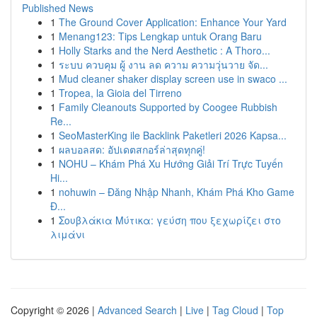
Published News
1
The Ground Cover Application: Enhance Your Yard
1
Menang123: Tips Lengkap untuk Orang Baru
1
Holly Starks and the Nerd Aesthetic : A Thoro...
1
ระบบ ควบคุม ผู้ งาน ลด ความ ความวุ่นวาย จัด...
1
Mud cleaner shaker display screen use in swaco ...
1
Tropea, la Gioia del Tirreno
1
Family Cleanouts Supported by Coogee Rubbish
Re...
1
SeoMasterKing ile Backlink Paketleri 2026 Kapsa...
1
ผลบอลสด: อัปเดตสกอร์ล่าสุดทุกคู่!
1
NOHU – Khám Phá Xu Hướng Giải Trí Trực Tuyến
Hi...
1
nohuwin – Đăng Nhập Nhanh, Khám Phá Kho Game
Đ...
1
Σουβλάκια Μύτικα: γεύση που ξεχωρίζει στο
λιμάνι
Copyright © 2026 |
Advanced Search
|
Live
|
Tag Cloud
|
Top