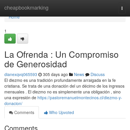
Home
cheapbookmarking
Togg
navi
Home
1
La Ofrenda : Un Compromiso
de Generosidad
dianexqvq065593
305 days ago
News
Discuss
El diezmo es una tradición profundamente arraigada en la fe
cristiana. Se trata de una donación del un décimo de los ingresos
mensuales . El diezmo no es simplemente una obligación , sino
una expresión de
https://pastoremanuelmontecinos.cl/diezmo-y-
donacion/
Comments
Who Upvoted
Comments