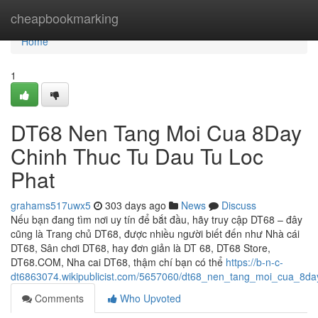
Home
cheapbookmarking
Home
1
DT68 Nen Tang Moi Cua 8Day
Chinh Thuc Tu Dau Tu Loc
Phat
grahams517uwx5
303 days ago
News
Discuss
Nếu bạn đang tìm nơi uy tín để bắt đầu, hãy truy cập DT68 – đây
cũng là Trang chủ DT68, được nhiều người biết đến như Nhà cái
DT68, Sân chơi DT68, hay đơn giản là DT 68, DT68 Store,
DT68.COM, Nha cai DT68, thậm chí bạn có thể
https://b-n-c-
dt6863074.wikipublicist.com/5657060/dt68_nen_tang_moi_cua_8da
Comments
Who Upvoted