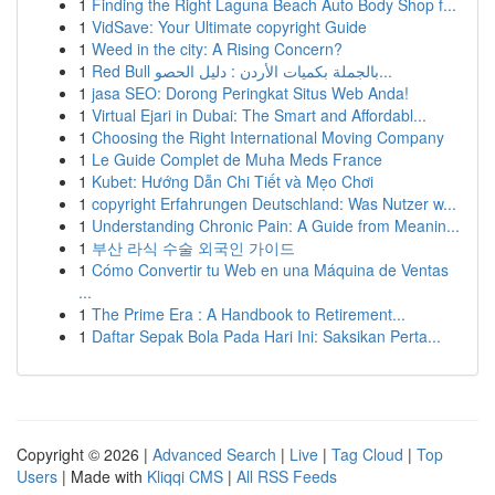
1
Finding the Right Laguna Beach Auto Body Shop f...
1
VidSave: Your Ultimate copyright Guide
1
Weed in the city: A Rising Concern?
1
Red Bull بالجملة بكميات الأردن : دليل الحصو...
1
jasa SEO: Dorong Peringkat Situs Web Anda!
1
Virtual Ejari in Dubai: The Smart and Affordabl...
1
Choosing the Right International Moving Company
1
Le Guide Complet de Muha Meds France
1
Kubet: Hướng Dẫn Chi Tiết và Mẹo Chơi
1
copyright Erfahrungen Deutschland: Was Nutzer w...
1
Understanding Chronic Pain: A Guide from Meanin...
1
부산 라식 수술 외국인 가이드
1
Cómo Convertir tu Web en una Máquina de Ventas
...
1
The Prime Era : A Handbook to Retirement...
1
Daftar Sepak Bola Pada Hari Ini: Saksikan Perta...
Copyright © 2026 |
Advanced Search
|
Live
|
Tag Cloud
|
Top
Users
| Made with
Kliqqi CMS
|
All RSS Feeds