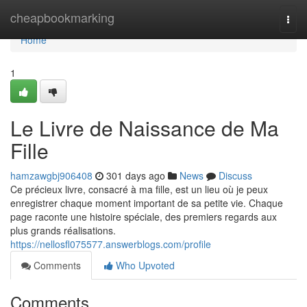
Home
cheapbookmarking
Togg
navi
Home
1
Le Livre de Naissance de Ma
Fille
hamzawgbj906408
301 days ago
News
Discuss
Ce précieux livre, consacré à ma fille, est un lieu où je peux
enregistrer chaque moment important de sa petite vie. Chaque
page raconte une histoire spéciale, des premiers regards aux
plus grands réalisations.
https://nellosfl075577.answerblogs.com/profile
Comments
Who Upvoted
Comments