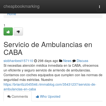
Home
cheapbookmarking
Togg
navi
Home
1
Servicio de Ambulancias en
CABA
siobhanbest157110
298 days ago
News
Discuss
Si necesitas atención médica inmediata en la CABA, ofrecemos
un eficiente y seguro servicio de arriendo de ambulancias.
Contamos con coches equipados que cumplen con las normas de
seguridad más estrictas. Nuestro
https://briantlzz045546.rimmablog.com/35431237/servicio-de-
ambulancias-en-caba
Comments
Who Upvoted