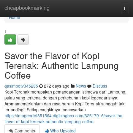
Home
cheapbookmarking
Togg
navi
Home
1
Savor the Flavor of Kopi
Terenak: Authentic Lampung
Coffee
qasimoqtv345235
272 days ago
News
Discuss
Kopi Terenak merupakan pemandangan istimewa dari Lampung,
pulau yang terkenal dengan perkebunan kopi legendarisnya.
Aromamemeriahkan dan rasa harum Kopi Terenak sungguh tak
tertandingi. Setiap cangkirnya menawarkan
https://imogenrtof351564.digiblogbox.com/62617916/savor-the-
flavor-of-kopi-terenak-authentic-lampung-coffee
Comments
Who Upvoted