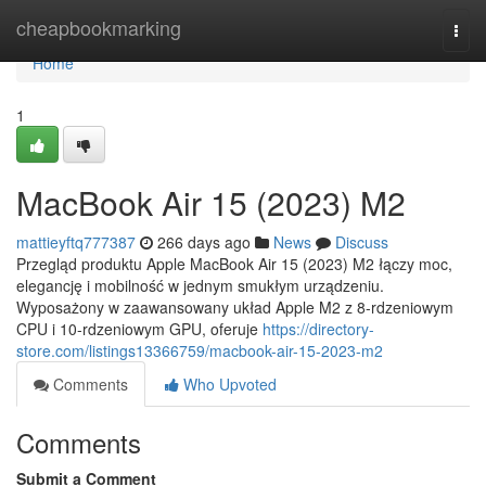
Home
cheapbookmarking
Togg
navi
Home
1
MacBook Air 15 (2023) M2
mattieyftq777387
266 days ago
News
Discuss
Przegląd produktu Apple MacBook Air 15 (2023) M2 łączy moc,
elegancję i mobilność w jednym smukłym urządzeniu.
Wyposażony w zaawansowany układ Apple M2 z 8-rdzeniowym
CPU i 10-rdzeniowym GPU, oferuje
https://directory-
store.com/listings13366759/macbook-air-15-2023-m2
Comments
Who Upvoted
Comments
Submit a Comment