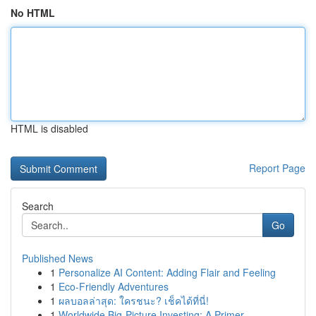
No HTML
HTML is disabled
Report Page
Search
Go
Published News
1
Personalize AI Content: Adding Flair and Feeling
1
Eco-Friendly Adventures
1
ผลบอลล่าสุด: ใครชนะ? เช็คได้ที่นี่!
1
Worldwide Big-Picture Investing: A Primer ...