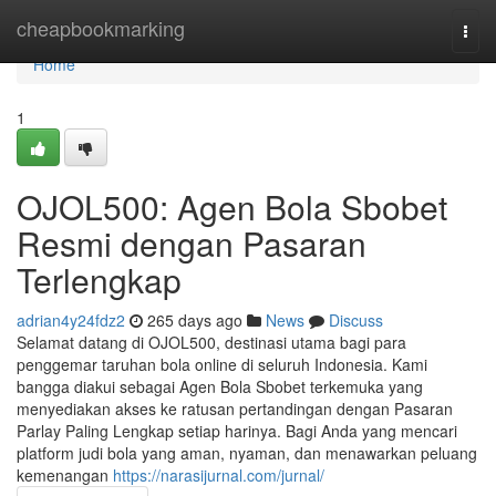
Home
cheapbookmarking
Togg
navi
Home
1
OJOL500: Agen Bola Sbobet
Resmi dengan Pasaran
Terlengkap
adrian4y24fdz2
265 days ago
News
Discuss
Selamat datang di OJOL500, destinasi utama bagi para
penggemar taruhan bola online di seluruh Indonesia. Kami
bangga diakui sebagai Agen Bola Sbobet terkemuka yang
menyediakan akses ke ratusan pertandingan dengan Pasaran
Parlay Paling Lengkap setiap harinya. Bagi Anda yang mencari
platform judi bola yang aman, nyaman, dan menawarkan peluang
kemenangan
https://narasijurnal.com/jurnal/