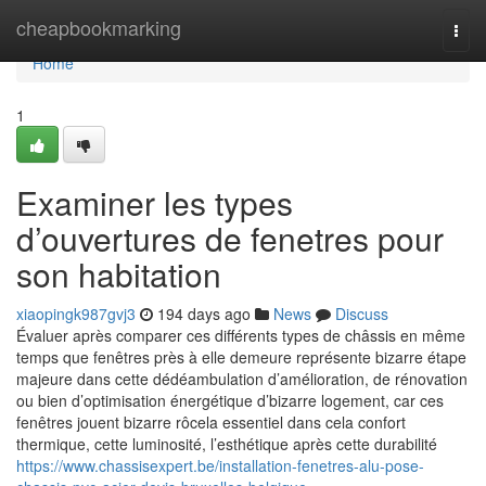
Home
cheapbookmarking
Togg
navi
Home
1
Examiner les types
d’ouvertures de fenetres pour
son habitation
xiaopingk987gvj3
194 days ago
News
Discuss
Évaluer après comparer ces différents types de châssis en même
temps que fenêtres près à elle demeure représente bizarre étape
majeure dans cette dédéambulation d’amélioration, de rénovation
ou bien d’optimisation énergétique d’bizarre logement, car ces
fenêtres jouent bizarre rôcela essentiel dans cela confort
thermique, cette luminosité, l’esthétique après cette durabilité
https://www.chassisexpert.be/installation-fenetres-alu-pose-