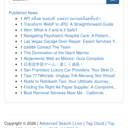
Published News
1
API สล็อต ของแท้: แหล่งรวมเกมสล็อตชั้นนำ
1
Transform WebP to JPG: A Straightforward Guide
1
88m: What is it and is it Safe?
1
Navigating Psychiatric Hospital Care: A Patient...
1
Las Vegas Garage Door Repair: Expert Services Y...
1
ize888 Contact The Team
1
The Domination of the Giant Warrior
1
Alojamiento Web en México: Guía Completa
1
日本語学習ゲーム：楽しく成長！
1
San Francisco Luxury Car Providers: Your Best O...
1
Tips 777Winrate: Ungkap Trik Menang Slot Virtual!
1
Noida to Rishikesh Taxi: Your Ultimate Journey...
1
Finding the Right A4 Paper Supplier: A Comprehe...
1
Boat Removal Services Near Me - California
Copyright © 2026 |
Advanced Search
|
Live
|
Tag Cloud
|
Top