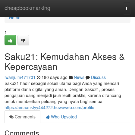
Home
cheapbookmarking
Togg
navi
Home
1
Saku21: Kemudahan Akses &
Kepercayaan
iwanjulm471701
180 days ago
News
Discuss
Saku21 hadir sebagai solusi utama bagi Anda yang mencari
platform dana digital yang aman. Dengan Saku21, proses
pengajuan uang menjadi jauh lebih praktis, karena dirancang
untuk memberikan peluang yang nyata bagi semua
https://amaankfyy444272.howeweb.com/profile
Comments
Who Upvoted
Comments