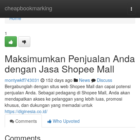
Home
cheapbookmarking
Togg
navi
Home
1
Maksimumkan Penjualan Anda
dengan Jasa Shopee Mall
montywkff743031
152 days ago
News
Discuss
Bergabunglah dengan situs web Shopee Mall dan capai potensi
penjualan Anda. Sebagai pedagang di Shopee Mall, Anda akan
mendapatkan akses ke pelanggan yang lebih luas, promosi
khusus, dan dukungan yang memadai untuk
https://diginesia.co.id/
Comments
Who Upvoted
Comments