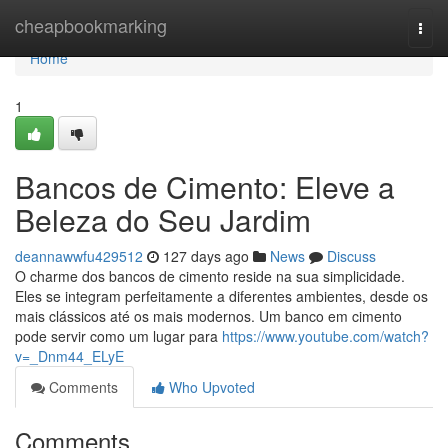
Home
cheapbookmarking
Togg
navi
Home
1
Bancos de Cimento: Eleve a
Beleza do Seu Jardim
deannawwfu429512
127 days ago
News
Discuss
O charme dos bancos de cimento reside na sua simplicidade.
Eles se integram perfeitamente a diferentes ambientes, desde os
mais clássicos até os mais modernos. Um banco em cimento
pode servir como um lugar para
https://www.youtube.com/watch?
v=_Dnm44_ELyE
Comments
Who Upvoted
Comments