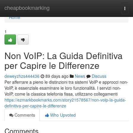
Home
cheapbookmarking
Togg
navi
Home
1
Non VoIP: La Guida Definitiva
per Capire le Differenze
deweyzhzs444436
89 days ago
News
Discuss
Per afferrare a pieno le distinzioni tra sistemi VoIP e approcci non-
VoIP, è essenziale esaminare le loro funzionalità. I servizi non-
VoIP, come la classica telefonia fissa, utilizzano collegamenti
https://ezmarkbookmarks.com/story21578567/non-voip-la-guida-
definitiva-per-capire-le-differenze
Comments
Who Upvoted
Comments