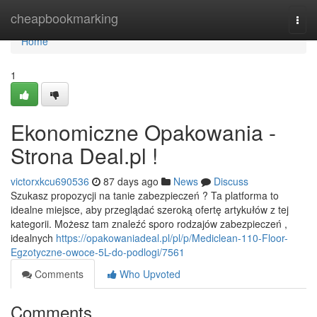
Home
cheapbookmarking
Togg
navi
Home
1
Ekonomiczne Opakowania -
Strona Deal.pl !
victorxkcu690536
87 days ago
News
Discuss
Szukasz propozycji na tanie zabezpieczeń ? Ta platforma to
idealne miejsce, aby przeglądać szeroką ofertę artykułów z tej
kategorii. Możesz tam znaleźć sporo rodzajów zabezpieczeń ,
idealnych
https://opakowaniadeal.pl/pl/p/Mediclean-110-Floor-
Egzotyczne-owoce-5L-do-podlogi/7561
Comments
Who Upvoted
Comments