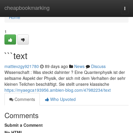
Home
cheapbookmarking
Togg
navi
Home
1
```text
mattievzgy921780
89 days ago
News
Discuss
Wissenschaft : Was steckt dahinter ? Eine Quantenphysik ist der
seltsame Aspekt der Physik, der sich mit dem Verhalten der sehr
kleinen Teilchen beschäftigt. Sie stellt unsere klassische
https://myaegca193956.ambien-blog.com/47982234/text
Comments
Who Upvoted
Comments
Submit a Comment
No HTML