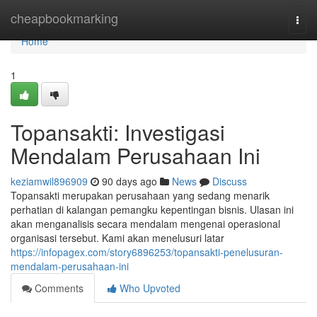
Home
cheapbookmarking
Togg
navi
Home
1
Topansakti: Investigasi
Mendalam Perusahaan Ini
keziamwil896909
90 days ago
News
Discuss
Topansakti merupakan perusahaan yang sedang menarik
perhatian di kalangan pemangku kepentingan bisnis. Ulasan ini
akan menganalisis secara mendalam mengenai operasional
organisasi tersebut. Kami akan menelusuri latar
https://infopagex.com/story6896253/topansakti-penelusuran-
mendalam-perusahaan-ini
Comments
Who Upvoted