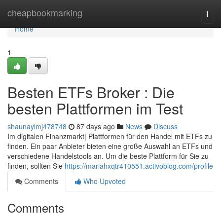
Home
cheapbookmarking
Togg
navi
Home
1
Besten ETFs Broker : Die
besten Plattformen im Test
shaunaylmj478748
87 days ago
News
Discuss
Im digitalen Finanzmarkt| Plattformen für den Handel mit ETFs zu
finden. Ein paar Anbieter bieten eine große Auswahl an ETFs und
verschiedene Handelstools an. Um die beste Plattform für Sie zu
finden, sollten Sie
https://mariahxqtr410551.activoblog.com/profile
Comments
Who Upvoted
Comments