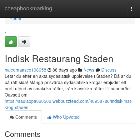
Home
cheapbookmarking
Togg
navi
Home
1
Indisk Restaurang Staden
haleemaascp196658
88 days ago
News
Discuss
Letar du efter en äkta sydasiatisk upplevelse i Staden? Då är du
på rätt sida! Många prisvärda sydasiatiska krogar erbjuder ett
brett utbud av smakrika rätter, från klassiska rätter till naanbröd.
Oavsett om
https://saulaopa820502.webbuzzfeed.com/40958786/indisk-mat-
krog-staden
Comments
Who Upvoted
Comments