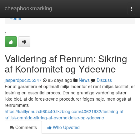
Home
cheapbookmarking
Togg
navi
Home
1
Validering af Renrum: Sikring
af Konformitet og Ydeevne
jasperdpuc255347
85 days ago
News
Discuss
For at garantere et optimalt miljø indenfor et rent miljøs facilitet, er
testning en essentiel proces. Denne grundige vurdering sikrer
ikke blot, at de foreskrevne procedurer følges nøje, men også at
renrummets
https://kaitlynnuzx560440.tkzblog.com/40621932/testning-af-
kritisk-område-sikring-af-overholdelse-og-ydeevne
Comments
Who Upvoted