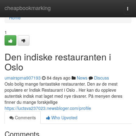
Home
cheapbookmarking
Togg
navi
Home
1
Den indiske restauranten i
Oslo
umairspma907193
84 days ago
News
Discuss
Oslo bolig mange fantastiske restauranter. Den av de mest
populære er Indisk Restaurant i Oslo . Her kan du oppleve
autentisk indisk mat laget med nye råvarer. På menyen deres
finner du mange forskjellige
https://luctsva237023.newsbloger.com/profile
Comments
Who Upvoted
Comments