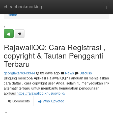
Home
cheapbookmarking
Togg
navi
Home
1
RajawaliQQ: Cara Registrasi ,
copyright & Tautan Pengganti
Terbaru
georgiakaiw343344
83 days ago
News
Discuss
Bingung mencoba Aplikasi RajawaliQQ? Panduan ini menjelaskan
cara daftar , cara copyright user Anda, selain itu menyediakan link
alternatif terbaru untuk membantu kemudahan penggunaan
aplikasi
https://rajawaliqq.khususvip.id/
Comments
Who Upvoted