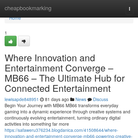
Home
cheapbookmarking
Togg
navi
Home
1
Where Innovation and
Entertainment Converge –
MB66 – The Ultimate Hub for
Connected Entertainment
lewisapde848951
81 days ago
News
Discuss
Begin Your Journey with MB66 MB66 transforms everyday
gaming into a dynamic experience through creative systems and
continuously evolving entertainment, turning ordinary digital
activities into something far more
https://safaweru376234.blogdanica.com/41508644/where-
innovation-and-entertainment-converge-mb66-powering-creative-