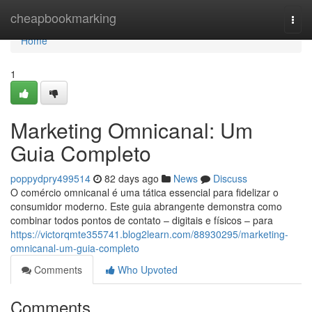
Home
cheapbookmarking
Togg
navi
Home
1
Marketing Omnicanal: Um
Guia Completo
poppydpry499514
82 days ago
News
Discuss
O comércio omnicanal é uma tática essencial para fidelizar o
consumidor moderno. Este guia abrangente demonstra como
combinar todos pontos de contato – digitais e físicos – para
https://victorqmte355741.blog2learn.com/88930295/marketing-
omnicanal-um-guia-completo
Comments
Who Upvoted
Comments