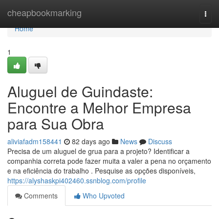
Home
cheapbookmarking
Togg
navi
Home
1
Aluguel de Guindaste:
Encontre a Melhor Empresa
para Sua Obra
aliviafadm158441
82 days ago
News
Discuss
Precisa de um aluguel de grua para a projeto? Identificar a
companhia correta pode fazer muita a valer a pena no orçamento
e na eficiência do trabalho . Pesquise as opções disponíveis,
https://alyshaskpi402460.ssnblog.com/profile
Comments
Who Upvoted