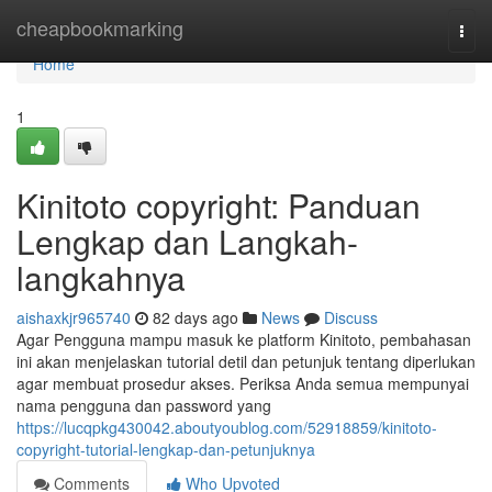
Home
cheapbookmarking
Togg
navi
Home
1
Kinitoto copyright: Panduan
Lengkap dan Langkah-
langkahnya
aishaxkjr965740
82 days ago
News
Discuss
Agar Pengguna mampu masuk ke platform Kinitoto, pembahasan
ini akan menjelaskan tutorial detil dan petunjuk tentang diperlukan
agar membuat prosedur akses. Periksa Anda semua mempunyai
nama pengguna dan password yang
https://lucqpkg430042.aboutyoublog.com/52918859/kinitoto-
copyright-tutorial-lengkap-dan-petunjuknya
Comments
Who Upvoted