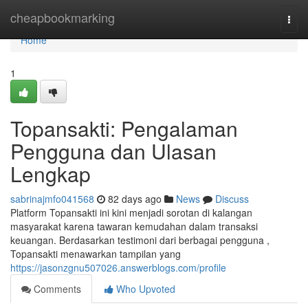
Home
cheapbookmarking
Togg
navi
Home
1
Topansakti: Pengalaman
Pengguna dan Ulasan
Lengkap
sabrinajmfo041568
82 days ago
News
Discuss
Platform Topansakti ini kini menjadi sorotan di kalangan
masyarakat karena tawaran kemudahan dalam transaksi
keuangan. Berdasarkan testimoni dari berbagai pengguna ,
Topansakti menawarkan tampilan yang
https://jasonzgnu507026.answerblogs.com/profile
Comments
Who Upvoted