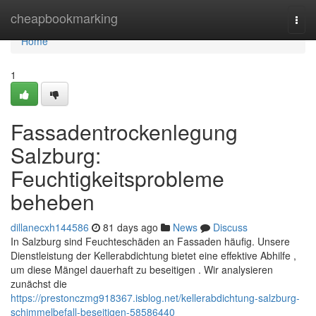
Home
cheapbookmarking
Togg
navi
Home
1
Fassadentrockenlegung
Salzburg:
Feuchtigkeitsprobleme
beheben
dillanecxh144586
81 days ago
News
Discuss
In Salzburg sind Feuchteschäden an Fassaden häufig. Unsere
Dienstleistung der Kellerabdichtung bietet eine effektive Abhilfe ,
um diese Mängel dauerhaft zu beseitigen . Wir analysieren
zunächst die
https://prestonczmg918367.isblog.net/kellerabdichtung-salzburg-
schimmelbefall-beseitigen-58586440