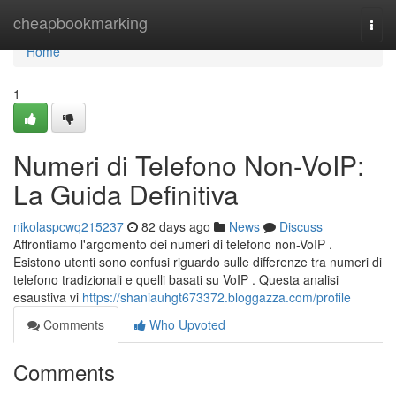
Home
cheapbookmarking
Togg
navi
Home
1
Numeri di Telefono Non-VoIP:
La Guida Definitiva
nikolaspcwq215237
82 days ago
News
Discuss
Affrontiamo l'argomento dei numeri di telefono non-VoIP .
Esistono utenti sono confusi riguardo sulle differenze tra numeri di
telefono tradizionali e quelli basati su VoIP . Questa analisi
esaustiva vi
https://shaniauhgt673372.bloggazza.com/profile
Comments
Who Upvoted
Comments