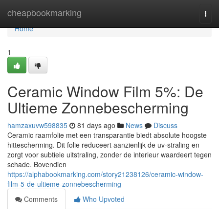
Home
cheapbookmarking
Togg
navi
Home
1
Ceramic Window Film 5%: De
Ultieme Zonnebescherming
hamzaxuvw598835
81 days ago
News
Discuss
Ceramic raamfolie met een transparantie biedt absolute hoogste
hittescherming. Dit folie reduceert aanzienlijk de uv-straling en
zorgt voor subtiele uitstraling, zonder de interieur waardeert tegen
schade. Bovendien
https://alphabookmarking.com/story21238126/ceramic-window-
film-5-de-ultieme-zonnebescherming
Comments
Who Upvoted