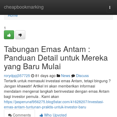
Home
cheapbookmarking
Togg
navi
Home
1
Tabungan Emas Antam :
Panduan Detail untuk Mereka
yang Baru Mulai
rorydppj357725
81 days ago
News
Discuss
Tertarik untuk memasuki investasi emas Antam, tetapi bingung ?
Jangan khawatir! Artikel ini akan memberikan informasi
mendalam mengenai langkah berinvestasi dengan emas Antam
bagi investor pemula . Kami akan
https://jasperunaf956275.blog5star.com/41628207/investasi-
emas-antam-tuntunan-praktis-untuk-investor-baru
Comments
Who Upvoted