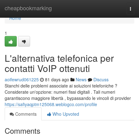
Home
cheapbookmarking
Togg
navi
Home
1
L'alternativa telefonica per
contatti VoIP ottenuti
aoifewrud061225
81 days ago
News
Discuss
Stanchi delle problemi associate ai soluzioni telefoniche ?
Considerate un'opzione: numeri fissi digitali . Tali numeri
garantiscono maggiore libertà , bypassando le vincoli di provider
https://safiyaqptm125068.weblogco.com/profile
Comments
Who Upvoted
Comments